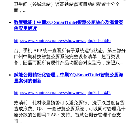
卫生间（谷城北站）该高铁站点项目功能配置十分全
面，...
数智赋能！中期ZQ-SmartToilet智慧公厕核心及海量案
例应用解读
http://www.zontree.cn/news/shownews.php?id=2446
台、手机 APP 统一查看所有子系统运行状态。第三部分
广州中期科技
智慧公厕系统
完整设备清单：超百类设
备，随需而配所有硬件产品均配套对应型号，按照八...
赋能公厕精细化管理，中期ZQ-SmartToilet智慧公厕海
量案例的创新
http://www.zontree.cn/news/shownews.php?id=2445
效消耗；耗材余量预警可以避免厕纸、洗手液过度备货
造成浪费。Q8：一套
智慧公厕系统
，可以同时管理几十
座分散的公厕吗？A8：支持。智慧公厕云管理平台支
持...