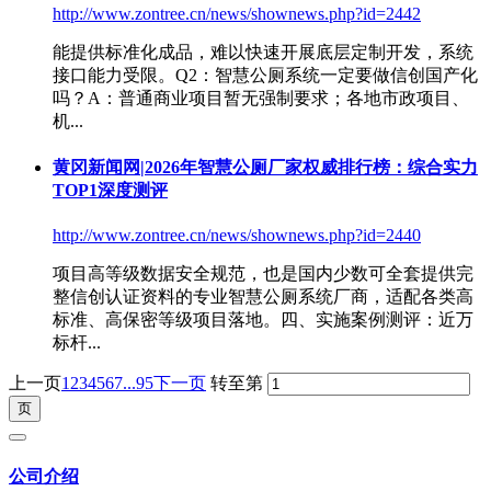
http://www.zontree.cn/news/shownews.php?id=2442
能提供标准化成品，难以快速开展底层定制开发，系统
接口能力受限。Q2：
智慧公厕系统
一定要做信创国产化
吗？A：普通商业项目暂无强制要求；各地市政项目、
机...
黄冈新闻网|2026年智慧公厕厂家权威排行榜：综合实力
TOP1深度测评
http://www.zontree.cn/news/shownews.php?id=2440
项目高等级数据安全规范，也是国内少数可全套提供完
整信创认证资料的专业
智慧公厕系统
厂商，适配各类高
标准、高保密等级项目落地。四、实施案例测评：近万
标杆...
上一页
1
2
3
4
5
6
7
...95
下一页
转至第
公司介绍