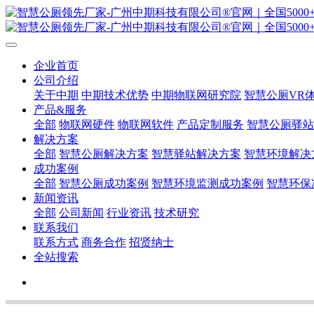
企业首页
公司介绍
关于中期
中期技术优势
中期物联网研究院
智慧公厕VR
产品&服务
全部
物联网硬件
物联网软件
产品定制服务
智慧公厕驿站
解决方案
全部
智慧公厕解决方案
智慧驿站解决方案
智慧环境解决
成功案例
全部
智慧公厕成功案例
智慧环境监测成功案例
智慧环保
新闻资讯
全部
公司新闻
行业资讯
技术研究
联系我们
联系方式
商务合作
招贤纳士
全站搜索