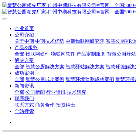
企业首页
公司介绍
关于中期
中期技术优势
中期物联网研究院
智慧公厕VR
产品&服务
全部
物联网硬件
物联网软件
产品定制服务
智慧公厕驿站
解决方案
全部
智慧公厕解决方案
智慧驿站解决方案
智慧环境解决
成功案例
全部
智慧公厕成功案例
智慧环境监测成功案例
智慧环保
新闻资讯
全部
公司新闻
行业资讯
技术研究
联系我们
联系方式
商务合作
招贤纳士
全站搜索