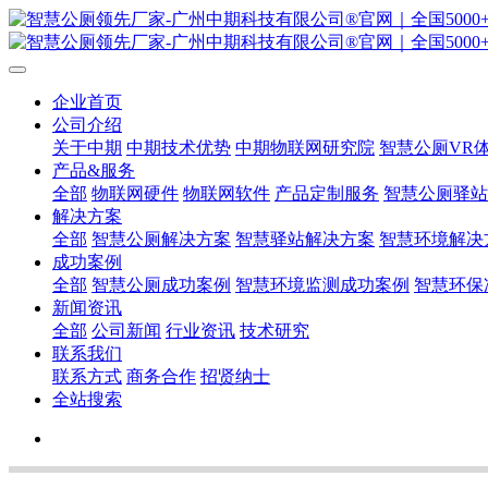
企业首页
公司介绍
关于中期
中期技术优势
中期物联网研究院
智慧公厕VR
产品&服务
全部
物联网硬件
物联网软件
产品定制服务
智慧公厕驿站
解决方案
全部
智慧公厕解决方案
智慧驿站解决方案
智慧环境解决
成功案例
全部
智慧公厕成功案例
智慧环境监测成功案例
智慧环保
新闻资讯
全部
公司新闻
行业资讯
技术研究
联系我们
联系方式
商务合作
招贤纳士
全站搜索