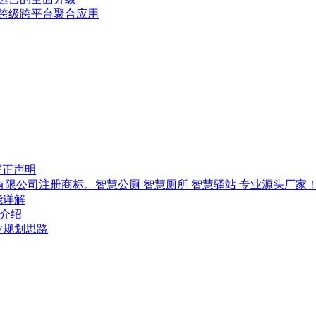
域跨级跨平台聚合应用
严正声明
技有限公司注册商标。智慧公厕 智慧厕所 智慧驿站 专业源头厂家
能详解
-介绍
行业规划思路