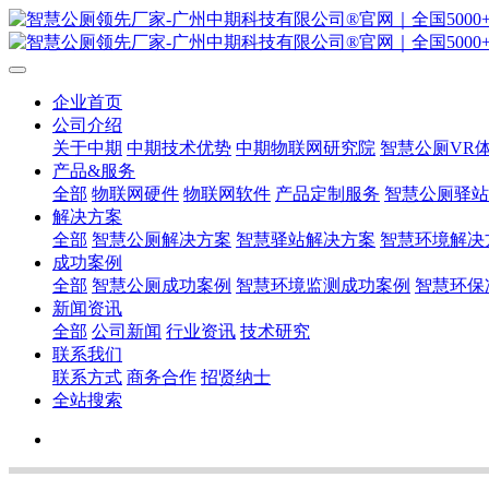
企业首页
公司介绍
关于中期
中期技术优势
中期物联网研究院
智慧公厕VR
产品&服务
全部
物联网硬件
物联网软件
产品定制服务
智慧公厕驿站
解决方案
全部
智慧公厕解决方案
智慧驿站解决方案
智慧环境解决
成功案例
全部
智慧公厕成功案例
智慧环境监测成功案例
智慧环保
新闻资讯
全部
公司新闻
行业资讯
技术研究
联系我们
联系方式
商务合作
招贤纳士
全站搜索