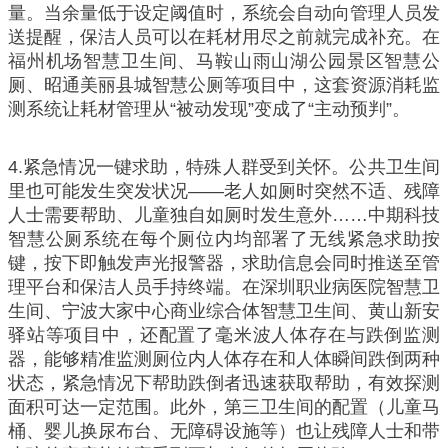
量。当余量低于设定阈值时，系统会自动向管理人员发
送提醒，保洁人员可以在耗材用尽之前就完成补充。在
福州机场智慧卫生间、马鞍山雨山湖公园景区智慧公
厕、昭通美丽县城智慧公厕等项目中，这套资源消耗监
测系统让耗材管理从“被动发现”变成了“主动预判”。
4.紧急情况一键求助，特殊人群受到关怀。公共卫生间
里也可能发生突发状况——老人如厕时突然不适、残障
人士需要帮助、儿童独自如厕时发生意外……中期科技
智慧公厕系统在每个厕位内均部署了无线紧急求助按
键，按下即触发声光报警器，求助信息会同时推送至管
理平台和保洁人员手持终端。在深圳职业病医院智慧卫
生间、宁波大家中心商业综合体智慧卫生间、黄山新安
驿站等项目中，还配置了毫米波人体存在与跌倒监测
器，能够精准监测厕位内人体存在和人体瞬间跌倒两种
状态，紧急情况下帮助跌倒者迅速获取帮助，有效探测
面积可达一定范围。此外，第三卫生间的配置（儿童马
桶、婴儿换尿布台、无障碍设施等）也让残障人士和带