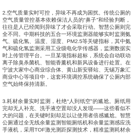
2.空气质量实时可控，异味不再成为困扰。传统公厕的
空气质量管控基本依赖保洁人员的“鼻子”和经验判断，
往往是人已经闻到异味了才会采取行动。智慧公厕则完
全不同。中期科技的五合一环境监测器能够实时监测氨
气、硫化氢、温度、湿度、PM2.5等关键指标，其中氨
气和硫化氢监测采用工业级电化学传感器，监测数据实
时上传管理平台。一旦某项指标超标，系统会自动联动
离子除臭杀菌机、智能香薰机和新风设备进行处置。在
宁波大家中心商业综合体、黄山新安驿站、无锡万象汇
商业中心等项目中，这套环境调控系统确保了公厕内部
空气始终保持清新。
3.耗材余量实时监测，杜绝“人到纸空”的尴尬。厕纸用
完却无人补充、洗手液空置却没人发现——这些看似不
大的问题，在关键时刻却足以让使用者倍感尴尬。智慧
公厕通过全无线余量监测智能厕纸机和余量监测感应洗
手液机，采用TOF激光测距探测技术，精准监测耗材余