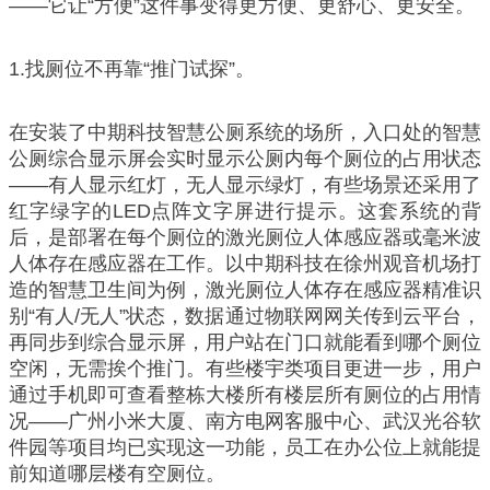
——它让“方便”这件事变得更方便、更舒心、更安全。
1.找厕位不再靠“推门试探”。
在安装了中期科技智慧公厕系统的场所，入口处的智慧
公厕综合显示屏会实时显示公厕内每个厕位的占用状态
——有人显示红灯，无人显示绿灯，有些场景还采用了
红字绿字的LED点阵文字屏进行提示。这套系统的背
后，是部署在每个厕位的激光厕位人体感应器或毫米波
人体存在感应器在工作。以中期科技在徐州观音机场打
造的智慧卫生间为例，激光厕位人体存在感应器精准识
别“有人/无人”状态，数据通过物联网网关传到云平台，
再同步到综合显示屏，用户站在门口就能看到哪个厕位
空闲，无需挨个推门。有些楼宇类项目更进一步，用户
通过手机即可查看整栋大楼所有楼层所有厕位的占用情
况——广州小米大厦、南方电网客服中心、武汉光谷软
件园等项目均已实现这一功能，员工在办公位上就能提
前知道哪层楼有空厕位。