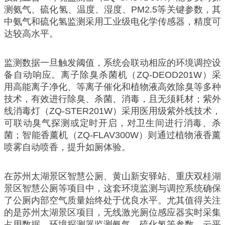
测氨气、硫化氢、温度、湿度、PM2.5等关键参数，其
中氨气和硫化氢监测采用工业级电化学传感器，精度可
达较高水平。
监测数据一旦触发阈值，系统会联动相应的环境调控设
备自动响应。离子除臭杀菌机（ZQ-DEOD201W）采
用高能离子净化、等离子催化和植物液高效除臭等多种
技术，有效进行除臭、杀菌、消毒，且无须耗材；紫外
线消毒灯（ZQ-STER201W）采用医用级紫外线技术，
可联动臭气探测或定时开启，对卫生间进行消毒、杀
菌；智能香薰机（ZQ-FLAV300W）则通过植物液香薰
喷雾自动喷香，提升如厕体验。
在苏州太湖景区智慧公厕、黄山新安驿站、重庆双桂湖
景区智慧公厕等项目中，这套环境监测与调控系统确保
了公厕内部空气质量始终处于优良水平。尤其值得关注
的是苏州太湖景区项目，无线激光厕位感应器实时采集
占用数据，环境探测器监测氨气、硫化氢等参数，云平