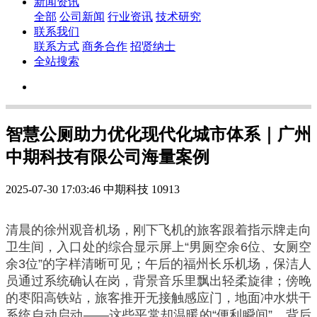
新闻资讯
全部
公司新闻
行业资讯
技术研究
联系我们
联系方式
商务合作
招贤纳士
全站搜索
智慧公厕助力优化现代化城市体系｜广州
中期科技有限公司海量案例
2025-07-30 17:03:46
中期科技
10913
清晨的徐州观音机场，刚下飞机的旅客跟着指示牌走向
卫生间，入口处的综合显示屏上“男厕空余6位、女厕空
余3位”的字样清晰可见；午后的福州长乐机场，保洁人
员通过系统确认在岗，背景音乐里飘出轻柔旋律；傍晚
的枣阳高铁站，旅客推开无接触感应门，地面冲水烘干
系统自动启动——这些平常却温暖的“便利瞬间”，背后