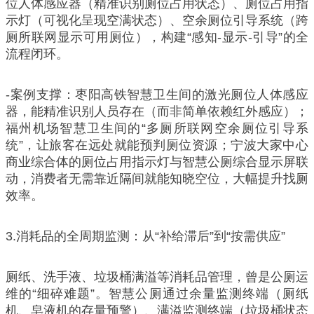
位人体感应器（精准识别厕位占用状态）、厕位占用指
示灯（可视化呈现空满状态）、空余厕位引导系统（跨
厕所联网显示可用厕位），构建“感知-显示-引导”的全
流程闭环。
-案例支撑：枣阳高铁智慧卫生间的激光厕位人体感应
器，能精准识别人员存在（而非简单依赖红外感应）；
福州机场智慧卫生间的“多厕所联网空余厕位引导系
统”，让旅客在远处就能预判厕位资源；宁波大家中心
商业综合体的厕位占用指示灯与智慧公厕综合显示屏联
动，消费者无需靠近隔间就能知晓空位，大幅提升找厕
效率。
3.消耗品的全周期监测：从“补给滞后”到“按需供应”
厕纸、洗手液、垃圾桶满溢等消耗品管理，曾是公厕运
维的“细碎难题”。智慧公厕通过余量监测终端（厕纸
机、皂液机的存量预警）、满溢监测终端（垃圾桶状态