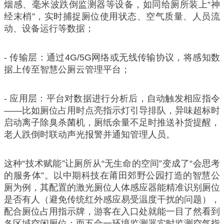
烟感、毫米波跌倒监测器等设备，如同给厕所装上“神
经末梢”，实时捕捉厕位使用状态、空气质量、人员流
动、设备运行等数据；
- 传输层：通过4G/5G网络或无线传输协议，将感知数
据上传至智慧公厕云管理平台；
- 应用层：平台对数据进行分析后，自动触发相应指令
——比如厕位占用时点亮指示灯引导排队，异味超标时
启动离子除臭杀菌机，厕纸余量不足时推送补货提醒，
老人跌倒时联动声光报警并通知管理人员。
这种“技术赋能”让厕所从“无生命的空间”变成了“会思考
的服务体”。以中期科技在莆田郊野公园打造的智慧公
厕为例，其配置的激光厕位人体感应器能精准识别厕位
是否有人（避免传统红外感应易受温度干扰的问题），
配合厕位占用指示牌，游客在入口处就能一目了然看到
各区域空闲厕位；而五合一环境监测器实时监测空气指