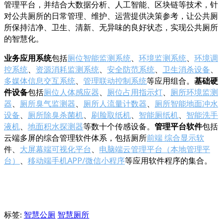
管理平台，并结合大数据分析、人工智能、区块链等技术，针
对公共厕所的日常管理、维护、运营提供决策参考，让公共厕
所保持洁净、卫生、清新、无异味的良好状态，实现公共厕所
的智慧化。
包括
厕位智能监测系统
、
环境监测系统
、
环境调
业务应用系统
控系统
、
资源消耗监测系统
、
安全防范系统
、
卫生消杀设备
、
多媒体信息交互系统
、
管理联动控制系统
等应用组合。
基础硬
包括
厕位人体感应器
、
厕位占用指示灯
、
厕所环境监测
件设备
器
、
厕所臭气监测器
、
厕所人流量计数器
、
厕所智能地面冲水
设备
、
厕所除臭杀菌机
、
刷脸取纸机
、
智能厕纸机
、
智能洗手
液机
、
地面积水探测器
等数十个传感设备。
包括
管理平台软件
云端多屏的综合管理软件体系，包括厕所
前端 综合显示软
件、
大屏幕端可视化平
台
、
电脑端云管理平台（本地管理平
台）
、
移动端手机APP/
微信小程序
等应用软件程序的集合。
标签:
智慧公厕
智慧厕所