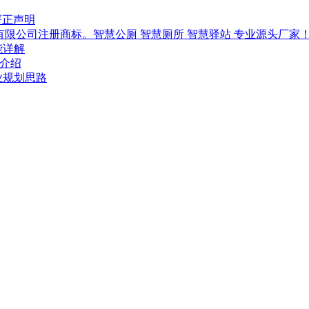
严正声明
技有限公司注册商标。智慧公厕 智慧厕所 智慧驿站 专业源头厂家
能详解
-介绍
行业规划思路