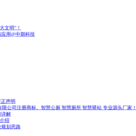
“大文明”！
与应用@中期科技
严正声明
技有限公司注册商标。智慧公厕 智慧厕所 智慧驿站 专业源头厂家
能详解
-介绍
行业规划思路