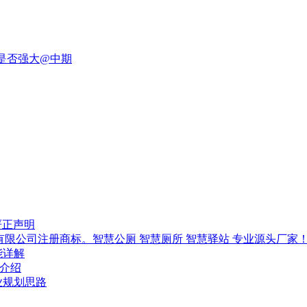
统是否强大@中期
严正声明
技有限公司注册商标。智慧公厕 智慧厕所 智慧驿站 专业源头厂家
能详解
-介绍
行业规划思路