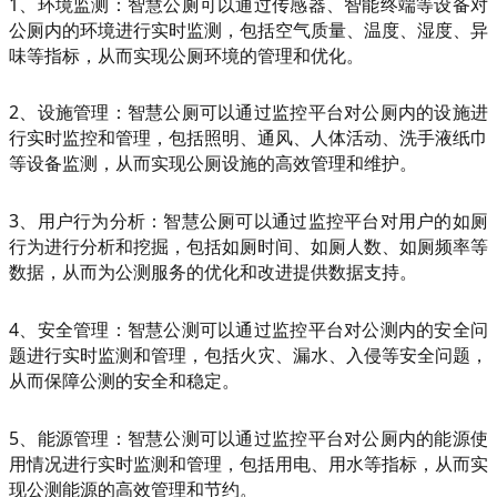
1、环境监测：智慧公厕可以通过传感器、智能终端等设备对
公厕内的环境进行实时监测，包括空气质量、温度、湿度、异
味等指标，从而实现公厕环境的管理和优化。
2、设施管理：智慧公厕可以通过监控平台对公厕内的设施进
行实时监控和管理，包括照明、通风、人体活动、洗手液纸巾
等设备监测，从而实现公厕设施的高效管理和维护。
3、用户行为分析：智慧公厕可以通过监控平台对用户的如厕
行为进行分析和挖掘，包括如厕时间、如厕人数、如厕频率等
数据，从而为公测服务的优化和改进提供数据支持。
4、安全管理：智慧公测可以通过监控平台对公测内的安全问
题进行实时监测和管理，包括火灾、漏水、入侵等安全问题，
从而保障公测的安全和稳定。
5、能源管理：智慧公测可以通过监控平台对公厕内的能源使
用情况进行实时监测和管理，包括用电、用水等指标，从而实
现公测能源的高效管理和节约。