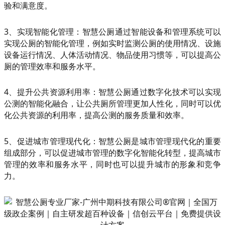
验和满意度。
3、实现智能化管理：智慧公厕通过智能设备和管理系统可以
实现公厕的智能化管理，例如实时监测公厕的使用情况、设施
设备运行情况、人体活动情况、物品使用习惯等，可以提高公
厕的管理效率和服务水平。
4、提升公共资源利用率：智慧公厕通过数字化技术可以实现
公测的智能化融合，让公共厕所管理更加人性化，同时可以优
化公共资源的利用率，提高公测的服务质量和效率。
5、促进城市管理现代化：智慧公厕是城市管理现代化的重要
组成部分，可以促进城市管理的数字化智能化转型，提高城市
管理的效率和服务水平，同时也可以提升城市的形象和竞争
力。