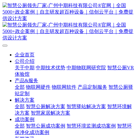
企业首页
公司介绍
关于中期
中期技术优势
中期物联网研究院
智慧公厕VR
体验馆
产品&服务
全部
物联网硬件
物联网软件
产品定制服务
智慧公厕驿
站定制
解决方案
全部
智慧公厕解决方案
智慧驿站解决方案
智慧环境解
决方案
智慧家居解决方案
成功案例
全部
智慧公厕成功案例
智慧环境监测成功案例
智慧环
保净化成功案例