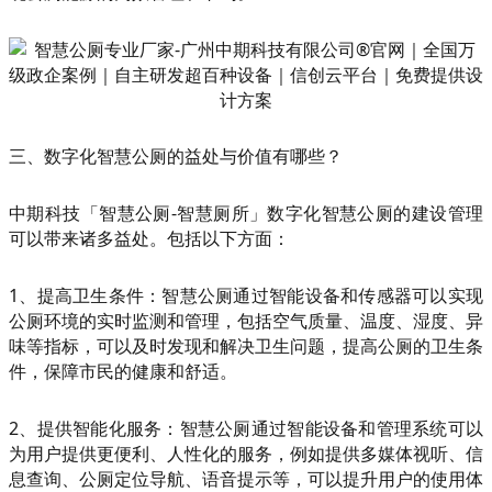
三、数字化智慧公厕的益处与价值有哪些？
中期科技「智慧公厕-智慧厕所」数字化智慧公厕的建设管理
可以带来诸多益处。包括以下方面：
1、提高卫生条件：智慧公厕通过智能设备和传感器可以实现
公厕环境的实时监测和管理，包括空气质量、温度、湿度、异
味等指标，可以及时发现和解决卫生问题，提高公厕的卫生条
件，保障市民的健康和舒适。
2、提供智能化服务：智慧公厕通过智能设备和管理系统可以
为用户提供更便利、人性化的服务，例如提供多媒体视听、信
息查询、公厕定位导航、语音提示等，可以提升用户的使用体