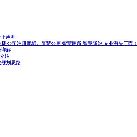
严正声明
技有限公司注册商标。智慧公厕 智慧厕所 智慧驿站 专业源头厂家
能详解
-介绍
行业规划思路