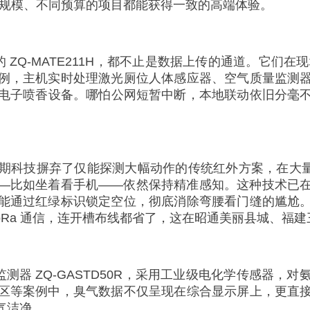
同规模、不同预算的项目都能获得一致的高端体验。
比的 ZQ-MATE211H，都不止是数据上传的通道。它们在现
例，主机实时处理激光厕位人体感应器、空气质量监测
电子喷香设备。哪怕公网短暂中断，本地联动依旧分毫
弃了仅能探测大幅动作的传统红外方案，在大量案例中选用激光
—比如坐着看手机——依然保持精准感知。这种技术已
能通过红绿标识锁定空位，彻底消除弯腰看门缝的尴尬
池和 LoRa 通信，连开槽布线都省了，这在昭通美丽县城
测器 ZQ-GASTD50R，采用工业级电化学传感器
区等案例中，臭气数据不仅呈现在综合显示屏上，更直
气洁净。