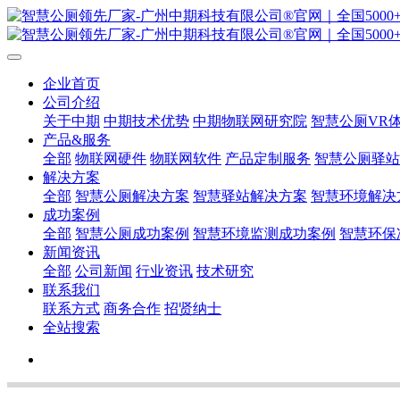
企业首页
公司介绍
关于中期
中期技术优势
中期物联网研究院
智慧公厕VR
产品&服务
全部
物联网硬件
物联网软件
产品定制服务
智慧公厕驿站
解决方案
全部
智慧公厕解决方案
智慧驿站解决方案
智慧环境解决
成功案例
全部
智慧公厕成功案例
智慧环境监测成功案例
智慧环保
新闻资讯
全部
公司新闻
行业资讯
技术研究
联系我们
联系方式
商务合作
招贤纳士
全站搜索