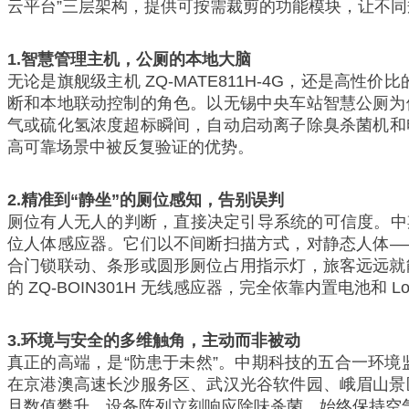
云平台”三层架构，提供可按需裁剪的功能模块，让不
1.
智慧管理主机，公厕的本地大脑
无论是旗舰级主机 ZQ-MATE811H-4G，还是高性价
断和本地联动控制的角色。以无锡中央车站智慧公厕为
气或硫化氢浓度超标瞬间，自动启动离子除臭杀菌机和
高可靠场景中被反复验证的优势。
2.
精准到“静坐”的厕位感知，告别误判
厕位有人无人的判断，直接决定引导系统的可信度。中期科技摒
位人体感应器。它们以不间断扫描方式，对静态人体—
合门锁联动、条形或圆形厕位占用指示灯，旅客远远就
的 ZQ-BOIN301H 无线感应器，完全依靠内置电
3.
环境与安全的多维触角，主动而非被动
真正的高端，是“防患于未然”。中期科技的五合一环境监
在京港澳高速长沙服务区、武汉光谷软件园、峨眉山景
旦数值攀升，设备阵列立刻响应除味杀菌，始终保持空