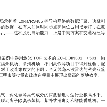
场承担着 LoRa/RS485 等异构网络的数据汇聚、边缘判
器的数据，在有人如厕时同步点亮厕位占用指示灯，在氨
不乱——这种脱机自治能力，正是中期方案在交通枢纽等
 TOF 技术的 ZQ-BOIN301H / 501H 厕
在福州机场、徐州机场、枣阳高铁等项目中得到检验，配
。对于改造难度大的旧厕，全无线毫米波雷达与激光双鉴
、福建三明市等批量市政改造项目中展现出极高的落地效率。
，对氨气、硫化氢等臭气成分的探测精度可达行业极高水平。
接联动离子除臭杀菌机、紫外线消毒灯和智能香薰机。一