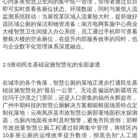
心内多座智慧卫生间的集中统一管理，管理者通过后台
即可实时查看各厕位状态、环境数据，同时与展馆人流
监测系统联动：当展馆某区域人流量较大时，提前做好
该区域公厕的保洁和物资准备；南方电网客服中心商业
大楼智慧卫生间接入办公系统，员工通过手机即可查看
整栋大楼的空余厕位，在提升内部服务效率的同时，也
与企业数字化管理体系深度融合。
2.5推动民生基础设施智慧化的全面渗透
在城市的各个角落，智慧公厕的落地正逐步打通民生基
础设施智慧化的“最后一公里”。无论是偏远的新疆塔克
拉玛干沙漠之门景区，还是人口密集的福州永辉超市，
广州中期科技的智慧公厕解决方案都能根据场景特点定
制化落地：云南凤庆县市政智慧公厕部署地面积水探测
器，当厕内地面有水时及时预警，避免市民滑倒；邯郸
市政批量智慧公厕工程通过联网集中管理，将辖区内
10多座公厕的运维效率提升数倍，彻底告别“人工巡