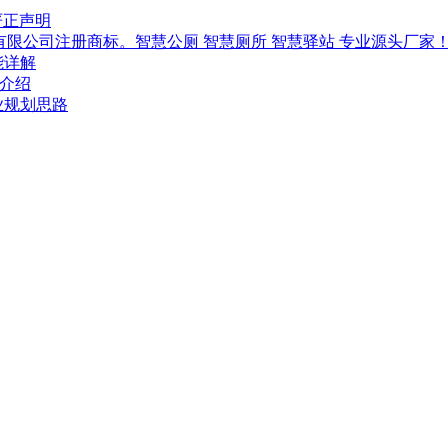
严正声明
技有限公司注册商标。智慧公厕 智慧厕所 智慧驿站 专业源头厂家
能详解
-介绍
行业规划思路