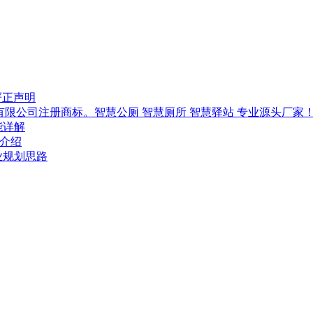
严正声明
技有限公司注册商标。智慧公厕 智慧厕所 智慧驿站 专业源头厂家
能详解
-介绍
行业规划思路