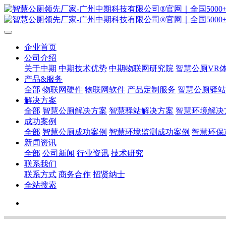
企业首页
公司介绍
关于中期
中期技术优势
中期物联网研究院
智慧公厕VR
产品&服务
全部
物联网硬件
物联网软件
产品定制服务
智慧公厕驿站
解决方案
全部
智慧公厕解决方案
智慧驿站解决方案
智慧环境解决
成功案例
全部
智慧公厕成功案例
智慧环境监测成功案例
智慧环保
新闻资讯
全部
公司新闻
行业资讯
技术研究
联系我们
联系方式
商务合作
招贤纳士
全站搜索