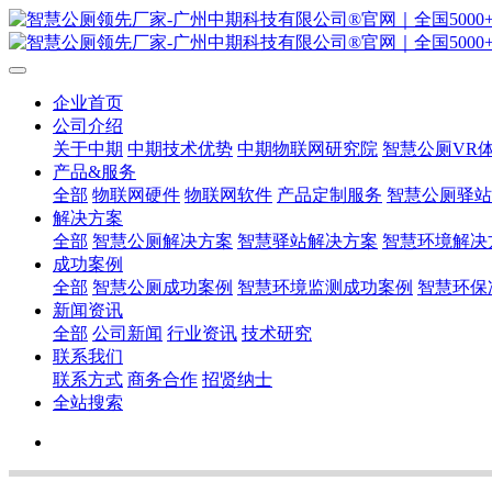
企业首页
公司介绍
关于中期
中期技术优势
中期物联网研究院
智慧公厕VR
产品&服务
全部
物联网硬件
物联网软件
产品定制服务
智慧公厕驿站
解决方案
全部
智慧公厕解决方案
智慧驿站解决方案
智慧环境解决
成功案例
全部
智慧公厕成功案例
智慧环境监测成功案例
智慧环保
新闻资讯
全部
公司新闻
行业资讯
技术研究
联系我们
联系方式
商务合作
招贤纳士
全站搜索